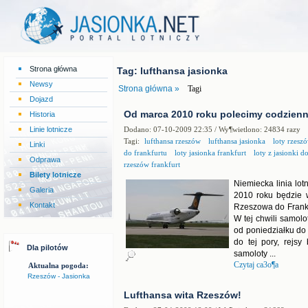
Strona główna
Tag: lufthansa jasionka
Newsy
Strona główna »
Tagi
Dojazd
Od marca 2010 roku polecimy codzienn
Historia
Linie lotnicze
Dodano: 07-10-2009 22:35 / Wy¶wietlono: 24834 razy
Tagi:
lufthansa rzeszów
lufthansa jasionka
loty rzeszó
Linki
do frankfurtu
loty jasionka frankfurt
loty z jasionki d
Odprawa
rzeszów frankfurt
Bilety lotnicze
Niemiecka linia lot
Galeria
2010 roku będzie 
Kontakt
Rzeszowa do Frank
W tej chwili samolot
od poniedziałku do 
do tej pory, rejs
Dla pilotów
samoloty ...
Czytaj ca3o¶a
Aktualna pogoda:
Rzeszów - Jasionka
Lufthansa wita Rzeszów!