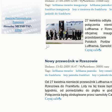
Dodano: 27-04-2009 12:09 / Wy¶wietlono: 31668 razy
Tagi:
lufthansa rzeszów inauguracja
lufthansa jasionka 
frankfurt inauguracja
loty z rzeszowa do frankfurtu
lo
jasionki do frankfurtu
Agencja Fotograficzna
27 kwietnia odbyła 
Fotonews
połączenia niemi
Aktualny METAR/TAF:
Lufthansa z Rzes
EPRZ
oficjalnej inau
przedstawiciel
Polskich Portów 
Lufthansa. Samolot
Czytaj ca3o¶a
Nowy przewoźnik w Rzeszowie
Dodano: 13-02-2009 16:47 / Wy¶wietlono: 30691 razy
Tagi:
lufthansa rzeszów
lufthansa jasionka
loty rzeszó
do frankfurtu
loty jasionka frankfurt
loty z jasionki d
Od 27 kwietnia niemiecki przewoźnik Lufthansa r
Rzeszowa do Frankfurtu. Loty na tej trasie bę
tygodniu, od poniedziałku do piątku w god
Połączenia będą obsługiwane przez samoloty Can
Czytaj ca3o¶a