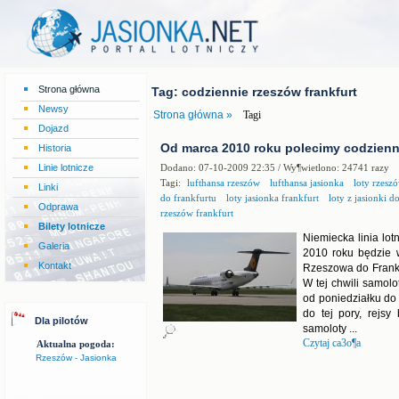
Strona główna
Tag: codziennie rzeszów frankfurt
Newsy
Strona główna »
Tagi
Dojazd
Od marca 2010 roku polecimy codzienn
Historia
Linie lotnicze
Dodano: 07-10-2009 22:35 / Wy¶wietlono: 24741 razy
Tagi:
lufthansa rzeszów
lufthansa jasionka
loty rzeszó
Linki
do frankfurtu
loty jasionka frankfurt
loty z jasionki d
Odprawa
rzeszów frankfurt
Bilety lotnicze
Niemiecka linia lot
Galeria
2010 roku będzie 
Kontakt
Rzeszowa do Frank
W tej chwili samolot
od poniedziałku do 
do tej pory, rejs
Dla pilotów
samoloty ...
Czytaj ca3o¶a
Aktualna pogoda:
Rzeszów - Jasionka