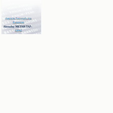
Agencja Fotograficzna
Fotonews
Aktualny METAR/TAF:
EPRZ