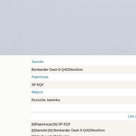
Samolot
Bombardier Dash 8-Q402NextGen
Rejestracja
SP-EQF
Miejsce
Rzeszów Jasionka
Link 
[b]Rejestracja:[/b] SP-EQF
[b]Samolot:[/b] Bombardier Dash 8-Q402NextGen