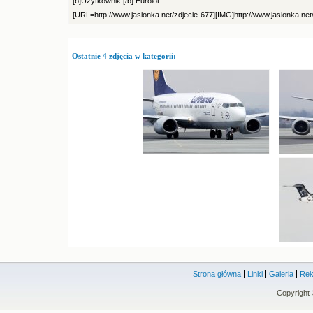
[b]Użytkownik:[/b] Eurolot
[URL=http://www.jasionka.net/zdjecie-677][IMG]http://www.jasionka.net
Ostatnie 4 zdjęcia w kategorii:
Strona główna
Linki
Galeria
Rek
Copyright