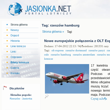
Strona główna
Tag: rzeszów hamburg
Newsy
Strona główna »
Tagi
Dojazd
Nowe europejskie połączenia z OLT Ex
Historia
Linie lotnicze
Dodano: 17-04-2012 22:13 / Wy¶wietlono: 201331 razy
Tagi:
olt express
rzeszów dortmund
rzeszów paryż
rz
Linki
oslo
rzeszów hamburg
rzeszów amsterdam
rzeszów m
Odprawa
lotnicze
Bilety lotnicze
17 kwietnia 
Galeria
część otwar
Kontakt
Podczas ot
przedstawici
Mimo oficjaln
muszą liczyć
Dla pilotów
nowego termi
maja. Podczas 
Aktualna pogoda:
Rzeszów - Jasionka
Czytaj ca3o¶a