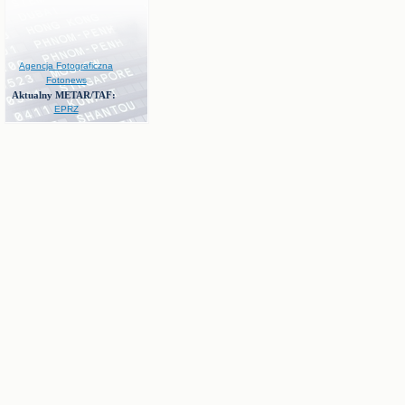
Agencja Fotograficzna
Fotonews
Aktualny METAR/TAF:
EPRZ