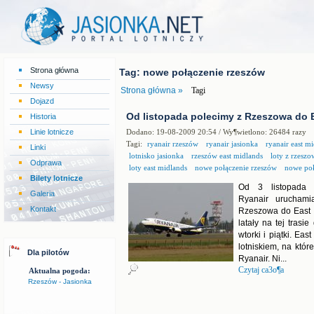
Strona główna
Tag: nowe połączenie rzeszów
Newsy
Strona główna »
Tagi
Dojazd
Od listopada polecimy z Rzeszowa do 
Historia
Linie lotnicze
Dodano: 19-08-2009 20:54 / Wy¶wietlono: 26484 razy
Tagi:
ryanair rzeszów
ryanair jasionka
ryanair east m
Linki
lotnisko jasionka
rzeszów east midlands
loty z rzeszo
Odprawa
loty east midlands
nowe połączenie rzeszów
nowe poł
Bilety lotnicze
Od 3 listopada i
Galeria
Ryanair uruchami
Kontakt
Rzeszowa do East 
latały na tej trasi
wtorki i piątki. Ea
lotniskiem, na któr
Dla pilotów
Ryanair. Ni...
Czytaj ca3o¶a
Aktualna pogoda:
Rzeszów - Jasionka