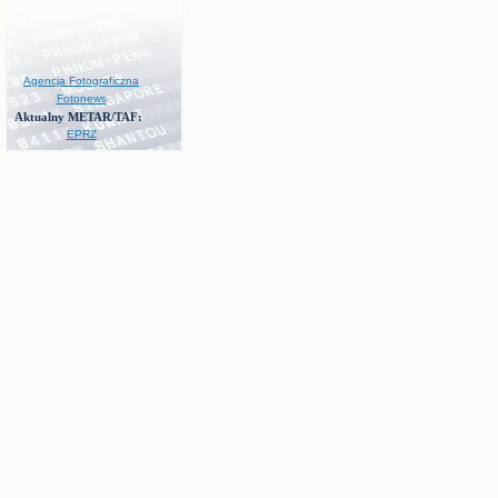
Agencja Fotograficzna
Fotonews
Aktualny METAR/TAF:
EPRZ