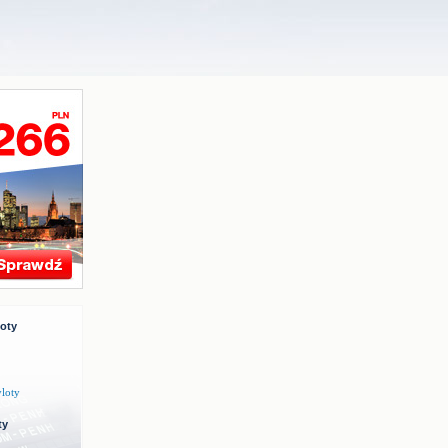
loty
yloty
ty