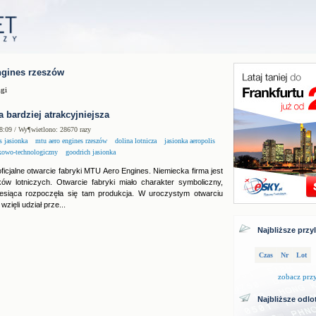
ngines rzeszów
gi
a bardziej atrakcyjniejsza
8:09 / Wy¶wietlono: 28670 razy
s jasionka
mtu aero engines rzeszów
dolina lotnicza
jasionka aeropolis
kowo-technologiczny
goodrich jasionka
oficjalne otwarcie fabryki MTU Aero Engines. Niemiecka firma jest
ków lotniczych. Otwarcie fabryki miało charakter symboliczny,
esiąca rozpoczęła się tam produkcja. W uroczystym otwarciu
zięli udział prze...
Najbliższe przy
Czas
Nr
Lot
zobacz prz
Najbliższe odlo