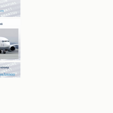
loty
ii
 strony
zna Fotonews