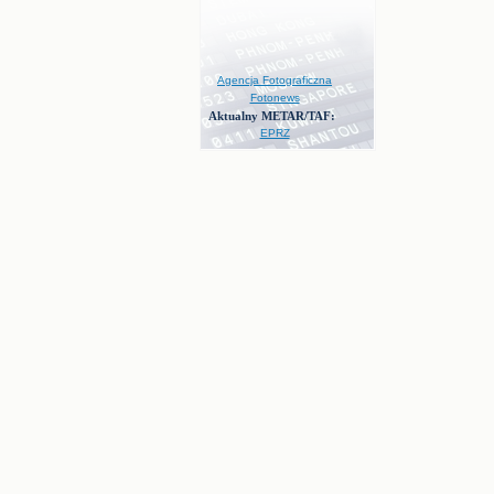
Agencja Fotograficzna
Fotonews
Aktualny METAR/TAF:
EPRZ