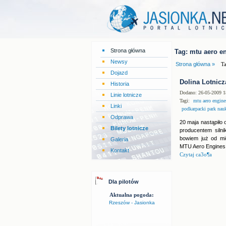
Strona główna
Tag: mtu aero e
Newsy
Strona główna »
Ta
Dojazd
Dolina Lotnicz
Historia
Dodano: 26-05-2009 1
Linie lotnicze
Tagi:
mtu aero engine
Linki
podkarpacki park nau
Odprawa
20 maja nastąpiło 
Bilety lotnicze
producentem silni
bowiem już od mi
Galeria
MTU Aero Engines w
Kontakt
Czytaj ca3o¶a
Dla pilotów
Aktualna pogoda:
Rzeszów - Jasionka