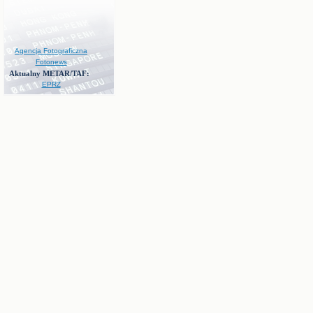
Agencja Fotograficzna
Fotonews
Aktualny METAR/TAF:
EPRZ