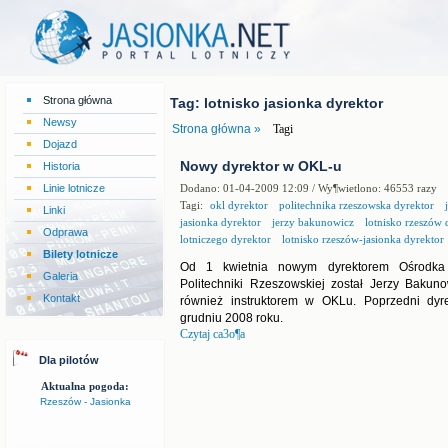
Strona główna
Tag: lotnisko jasionka dyrektor
Newsy
Strona główna »
Tagi
Dojazd
Nowy dyrektor w OKL-u
Historia
Linie lotnicze
Dodano: 01-04-2009 12:09 / Wy¶wietlono: 46553 razy
Tagi:
okl dyrektor
politechnika rzeszowska dyrektor
j
Linki
jasionka dyrektor
jerzy bakunowicz
lotnisko rzeszów 
Odprawa
lotniczego dyrektor
lotnisko rzeszów-jasionka dyrektor
Bilety lotnicze
Od 1 kwietnia nowym dyrektorem Ośrodka K
Galeria
Politechniki Rzeszowskiej został Jerzy Bakuno
Kontakt
również instruktorem w OKLu. Poprzedni dyr
grudniu 2008 roku.
Czytaj ca3o¶a
Dla pilotów
Aktualna pogoda:
Rzeszów - Jasionka