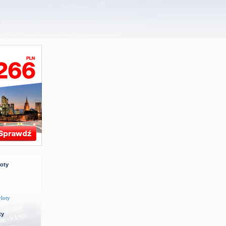
loty
yloty
ty