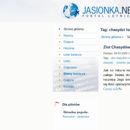
Strona główna
Tag: chasydzi le
Newsy
Strona główna »
Ta
Dojazd
Zlot Chasydów
Historia
Dodano: 04-03-2009 1
Linie lotnicze
Tagi:
zlot chasydów l
Linki
chasydzi
lotnisko ja
Odprawa
Jak co roku-w ma
Bilety lotnicze
całego świata do
rocznicę Jego śm
Galeria
się ilość operacji l
Kontakt
Czytaj ca3o¶a
Dla pilotów
Aktualna pogoda:
Rzeszów - Jasionka