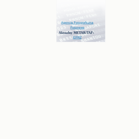
Agencja Fotograficzna
Fotonews
Aktualny METAR/TAF:
EPRZ