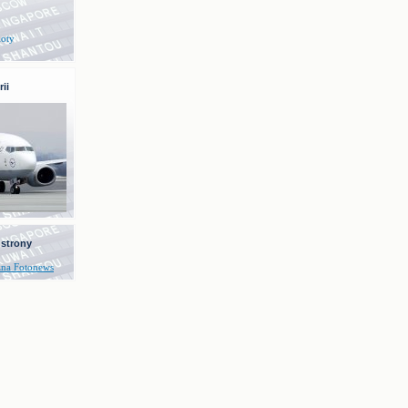
loty
ii
 strony
zna Fotonews