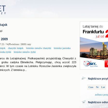
żajsk
gi
 2009
7:25 / Wy¶wietlono: 28095 razy
eżajsk
chasydzi leżajsk
lotnisko rzeszów chasydzi
lotnisko jasionka
sionka żydzi
lotnisko rzeszów żydzi
rcu do Leżajska(woj. Podkarpackie) przyjeżdżają Chasydzi z
 grobu cadyka Elimelecha. Pielgrzymując, chcą uczcić 223
ierci. W tym czasie na Lotnisku Rzeszów-Jasionka zwiększyła
otniczych. Z lotniska p...
Najbliższe przy
Czas
Nr
Lot
zobacz prz
Najbliższe odlo