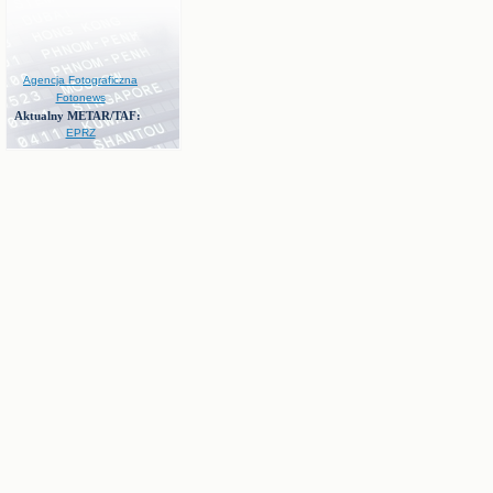
Agencja Fotograficzna
Fotonews
Aktualny METAR/TAF:
EPRZ