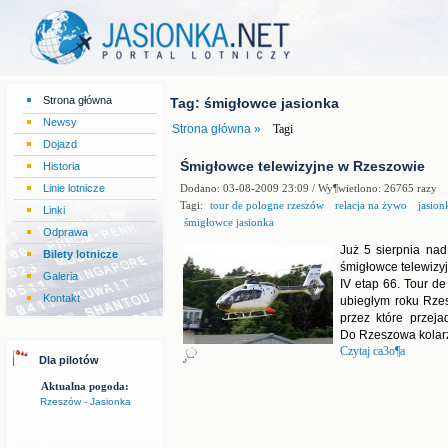
Strona główna
Tag: śmigłowce jasionka
Newsy
Strona główna »
Tagi
Dojazd
Śmigłowce telewizyjne w Rzeszowie
Historia
Linie lotnicze
Dodano: 03-08-2009 23:09 / Wy¶wietlono: 26765 razy
Tagi:
tour de pologne rzeszów
relacja na żywo
jasion
Linki
śmigłowce jasionka
Odprawa
Już 5 sierpnia na
Bilety lotnicze
śmigłowce telewizy
Galeria
IV etap 66. Tour d
Kontakt
ubiegłym roku Rzes
przez które przej
Do Rzeszowa kolarze
Czytaj ca3o¶a
Dla pilotów
Aktualna pogoda:
Rzeszów - Jasionka