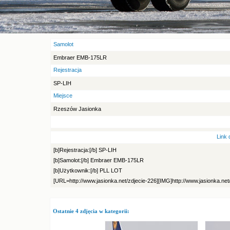
Samolot
Embraer EMB-175LR
Rejestracja
SP-LIH
Miejsce
Rzeszów Jasionka
Link 
[b]Rejestracja:[/b] SP-LIH
[b]Samolot:[/b] Embraer EMB-175LR
[b]Użytkownik:[/b] PLL LOT
[URL=http://www.jasionka.net/zdjecie-226][IMG]http://www.jasionka.net
Ostatnie 4 zdjęcia w kategorii: